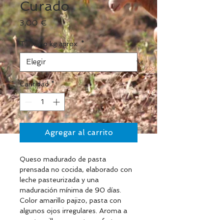
Curado
Precio
3,00 €
Tamaño kg aprox.
*
Cantidad
*
Agregar al carrito
Queso madurado de pasta 
prensada no cocida, elaborado con 
leche pasteurizada y una 
maduración mínima de 90 días. 
Color amarillo pajizo, pasta con 
algunos ojos irregulares. Aroma a 