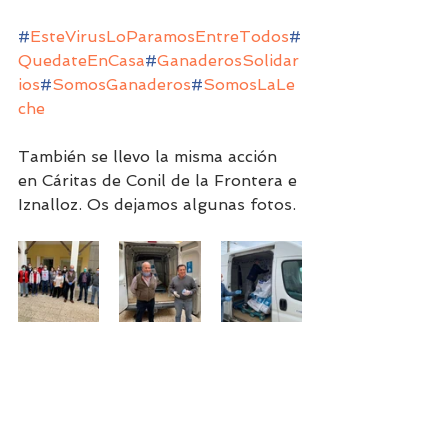
#
EsteVirusLoParamosEntreTodos
#
QuedateEnCasa
#
GanaderosSolidar
ios
#
SomosGanaderos
#
SomosLaLe
che
También se llevo la misma acción 
en Cáritas de Conil de la Frontera e 
Iznalloz. Os dejamos algunas fotos.